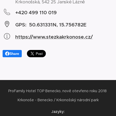
Krkonošská, 542 25 Janské Lázně
+420 499 110 019
GPS: 50.631331N, 15.756782E
https://www.stezkakrkonose.cz/
Share
ProFamily Hotel TOP Benecko, nově otevřeno roku 2018
Krkonoše - Benecko / Krkonošský národní park
Jazyky