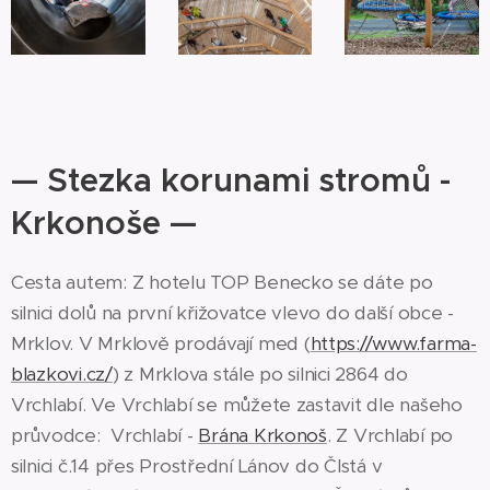
— Stezka korunami stromů -
Krkonoše —
Cesta autem: Z hotelu TOP Benecko se dáte po
silnici dolů na první křižovatce vlevo do další obce -
Mrklov. V Mrklově prodávají med (
https://www.farma-
blazkovi.cz/
) z Mrklova stále po silnici 2864 do
Vrchlabí. Ve Vrchlabí se můžete zastavit dle našeho
průvodce: Vrchlabí -
Brána Krkonoš
. Z Vrchlabí po
silnici č.14 přes Prostřední Lánov do ČIstá v