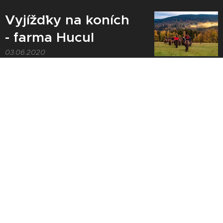
Vyjížďky na koních
- farma Hucul
03.06.2020
Farma, obklopená stády
pasoucích se huculských koní, s
podmanivým výhledem na
hřebeny Krkonoš a údolí řeky
Jizerky, láká svou drsnou krásou
a působivou atmosférou k
návštěvě nejen milovníky
jezdectví.
Tubing park a