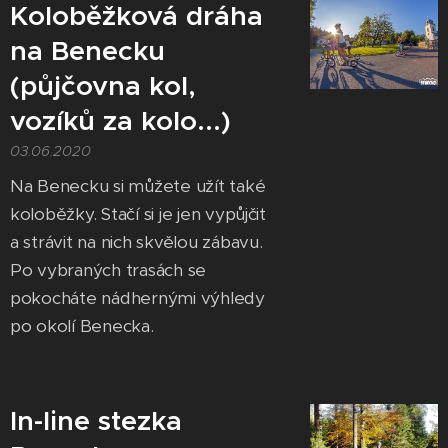
Koloběžková dráha
na Benecku
(půjčovna kol,
vozíků za kolo...)
03.06.2020
Na Benecku si můžete užít také
koloběžky. Stačí si je jen vypůjčit
a strávit na nich skvělou zábavu.
Po vybraných trasách se
pokocháte nádhernými výhledy
po okolí Benecka.
In-line stezka