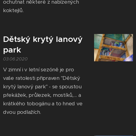
ochutnat některé z nabízených
koktejlů.
Dětský krytý lanový
park
03.06.2020
V zimní i v letní sezóně je pro
vaše ratolesti připraven "Dětský
krytý lanový park" - se spoustou
překážek, průlezek, mostíků,... a
krátkého tobogánu a to hned ve
dvou podlažích.