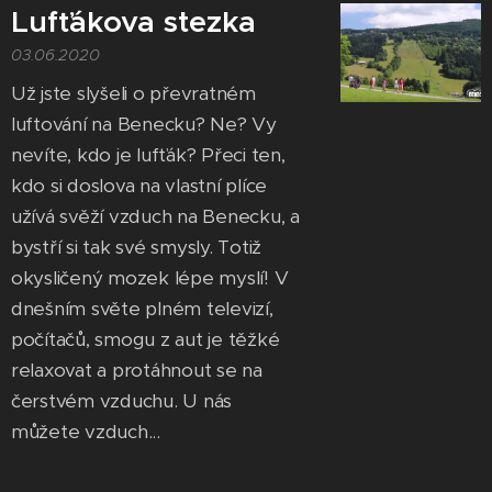
Lufťákova stezka
03.06.2020
Už jste slyšeli o převratném
luftování na Benecku? Ne? Vy
nevíte, kdo je lufťák? Přeci ten,
kdo si doslova na vlastní plíce
užívá svěží vzduch na Benecku, a
bystří si tak své smysly. Totiž
okysličený mozek lépe myslí! V
dnešním světe plném televizí,
počítačů, smogu z aut je těžké
relaxovat a protáhnout se na
čerstvém vzduchu. U nás
můžete vzduch...