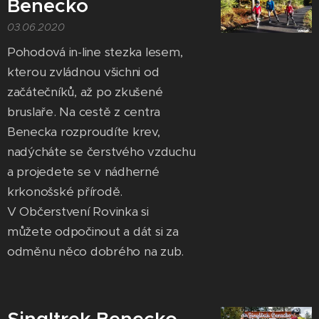
Benecko
03.06.2020
Pohodová in-line stezka lesem,
kterou zvládnou všichni od
začátečníků, až po zkušené
bruslaře. Na cestě z centra
Benecka rozproudíte krev,
nadýcháte se čerstvého vzduchu
a projedete se v nádherné
krkonošské přírodě.
V Občerstvení Rovinka si
můžete odpočinout a dát si za
odměnu něco dobrého na zub.